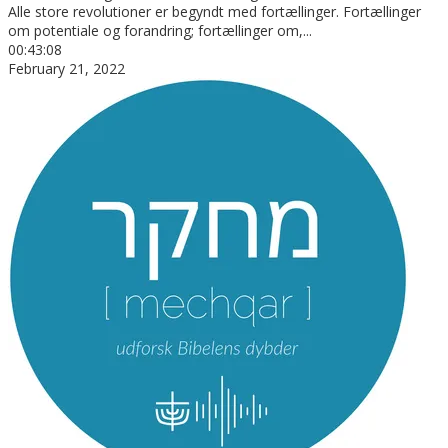
Alle store revolutioner er begyndt med fortællinger. Fortællinger
om potentiale og forandring; fortællinger om,
...
00:43:08
February 21, 2022