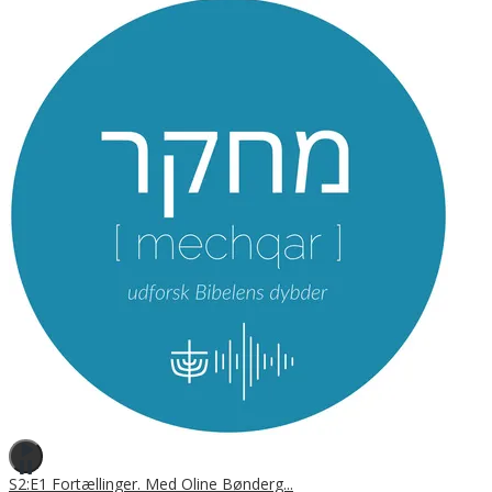
S2:E1 Fortællinger. Med Oline Bønderg...