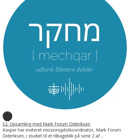
S2. Opsamling med Mark Forum Dideriksen
Kasper har inviteret missionspilotkoordinator, Mark Forum
Dideriksen, i studiet til et tilbageblik på serie 2 af
...