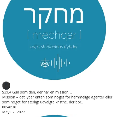
S3:E4 Gud som den, der har en mission. ...
Mission – det lyder enten som noget for hemmelige agenter eller
som noget for særligt udvalgte kristne, der bor
...
00:46:36
May 02, 2022