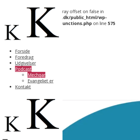
Warning
: Trying to access array offset on false in
/var/www/kasperbergholt.dk/public_html/wp-
content/themes/fruitful/functions.php
on line
575
Mechqar
Forside
Foredrag
Udgivelser
Podcast
Mechqar
Evangeliet er
Kontakt