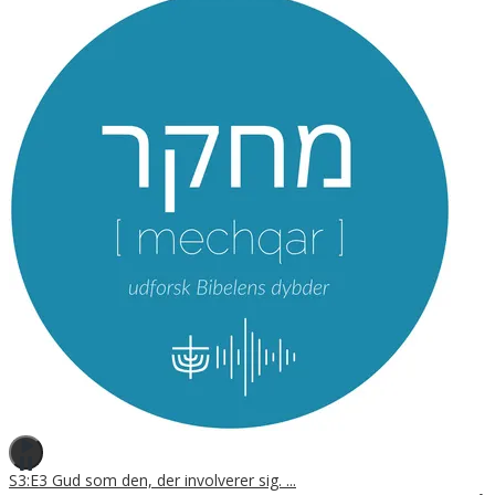
S3:E3 Gud som den, der involverer sig. ...