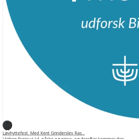
Løvhyttefest. Med Kent Grinderslev Ras...
I kirken fejrer vi jul, påske og pinse, og derefter kommer den