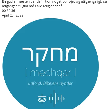
En gud er næsten per definition noget ophøjet og utilgængeligt, så
adgangen til gud må i alle religioner på
...
00:52:36
April 25, 2022