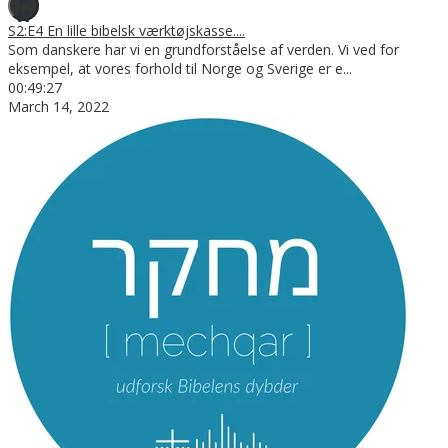
S2:E4 En lille bibelsk værktøjskasse....
Som danskere har vi en grundforståelse af verden. Vi ved for
eksempel, at vores forhold til Norge og Sverige er e
...
00:49:27
March 14, 2022