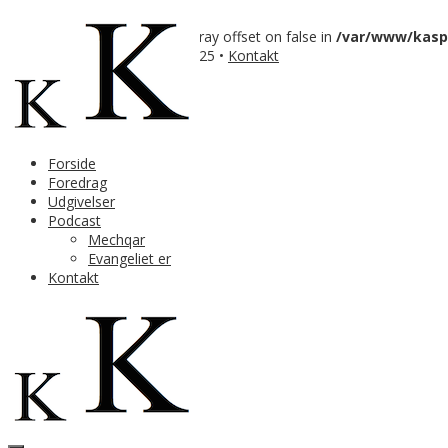
Warning
: Trying to access array offset on false in
/var/www/kaspe
Copyright Kasper Bergholt 2025 •
Kontakt
↑
Forside
Foredrag
Udgivelser
Podcast
Mechqar
Evangeliet er
Kontakt