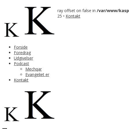
Warning
: Trying to access array offset on false in
/var/www/kaspe
Copyright Kasper Bergholt 2025 •
Kontakt
↑
Forside
Foredrag
Udgivelser
Podcast
Mechqar
Evangeliet er
Kontakt